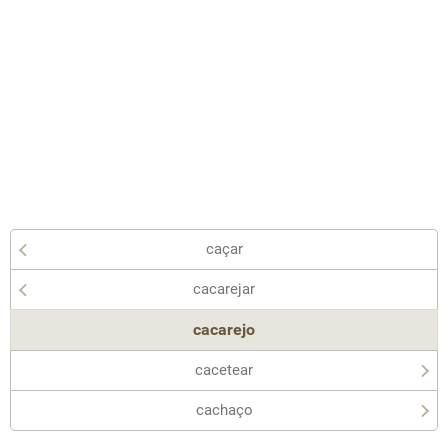
caçar
cacarejar
cacarejo
cacetear
cachaço