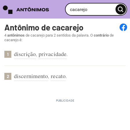
Antônimo de cacarejo
4
antônimos
de cacarejo para 2 sentidos da palavra. O
contrário
de
cacarejo é:
discrição
privacidade
,
.
1
discernimento
recato
,
.
2