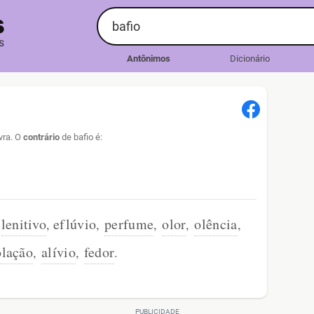
Antônimos
Dicionário
vra. O
contrário
de bafio é:
lenitivo
eflúvio
perfume
olor
olência
,
,
,
,
,
olação
alívio
fedor
,
,
.