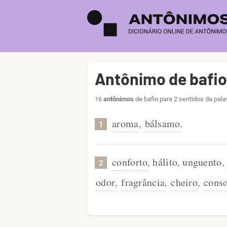
Antônimo de bafio
16
antônimos
de bafio para 2 sentidos da pala
aroma
bálsamo
,
.
1
conforto
hálito
unguento
,
,
,
2
odor
fragrância
cheiro
cons
,
,
,