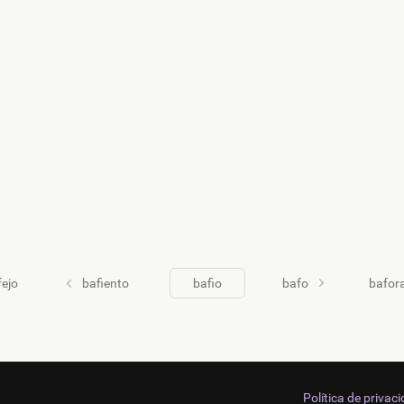
fejo
bafiento
bafio
bafo
bafor
Política de privac