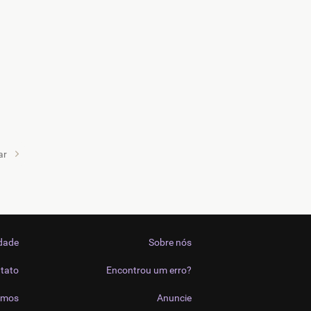
ar
idade
Sobre nós
tato
Encontrou um erro?
imos
Anuncie