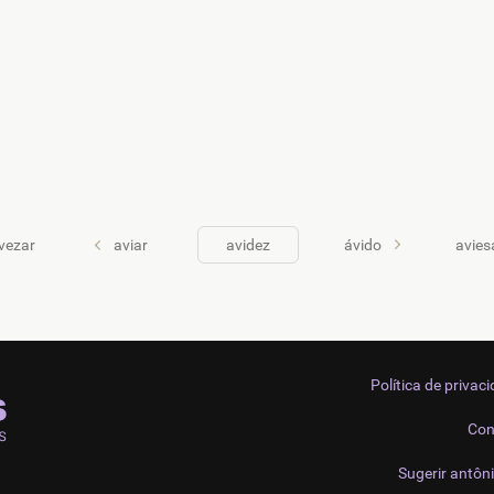
vezar
aviar
avidez
ávido
avies
Política de privac
Con
Sugerir antôn