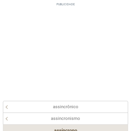
assincrônico
assincronismo
assíncrono