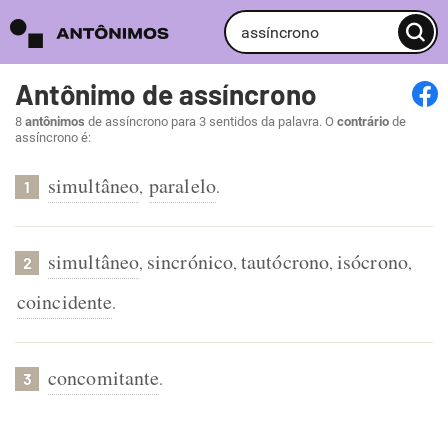
Antônimo de assíncrono
8
antônimos
de assíncrono para 3 sentidos da palavra. O
contrário
de
assíncrono é:
simultâneo
paralelo
,
.
1
simultâneo
sincrónico
tautócrono
isócrono
,
,
,
,
2
coincidente
.
concomitante
.
3