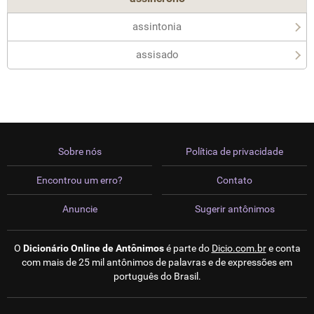
assintonia
assisado
Sobre nós
Política de privacidade
Encontrou um erro?
Contato
Anuncie
Sugerir antônimos
O
Dicionário Online de Antônimos
é parte do
Dicio.com.br
e conta
com mais de 25 mil antônimos de palavras e de expressões em
português do Brasil.