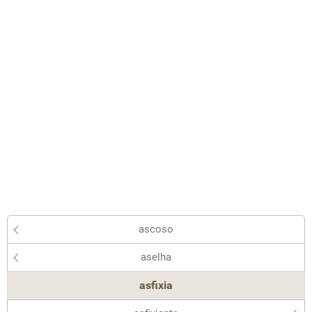
ascoso
aselha
asfixia