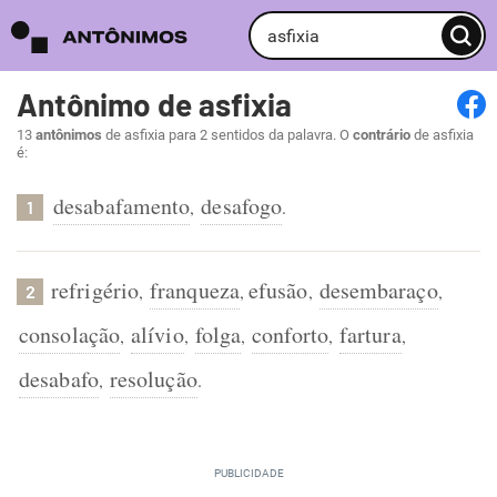
Antônimo de asfixia
13
antônimos
de asfixia para 2 sentidos da palavra. O
contrário
de asfixia
é:
desabafamento
desafogo
,
.
1
refrigério
franqueza
efusão
desembaraço
,
,
,
,
2
consolação
alívio
folga
conforto
fartura
,
,
,
,
,
desabafo
resolução
,
.