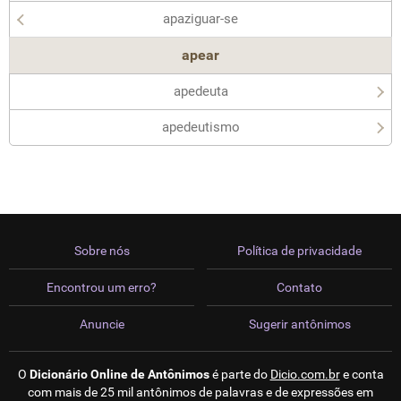
apaziguar-se
apear
apedeuta
apedeutismo
Sobre nós
Política de privacidade
Encontrou um erro?
Contato
Anuncie
Sugerir antônimos
O
Dicionário Online de Antônimos
é parte do
Dicio.com.br
e conta
com mais de 25 mil antônimos de palavras e de expressões em