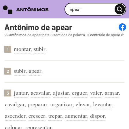
Antônimo de apear
22
antônimos
de apear para 3 sentidos da palavra. O
contrário
de apear é:
montar
subir
,
.
1
subir
apear
,
.
2
juntar
acavalar
ajustar
erguer
valer
armar
,
,
,
,
,
,
3
cavalgar
preparar
organizar
elevar
levantar
,
,
,
,
,
ascender
crescer
trepar
aumentar
dispor
,
,
,
,
,
colocar
representar
,
.