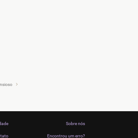
nsioso
idade
Sobre nós
tato
Encontrou um erro?