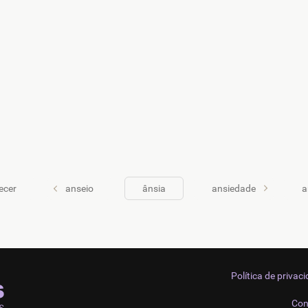
ecer
anseio
ânsia
ansiedade
a
Política de privac
Con