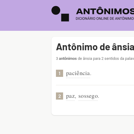
Antônimo de ânsi
3
antônimos
de ânsia para 2 sentidos da pala
paciência
.
1
paz
sossego
,
.
2