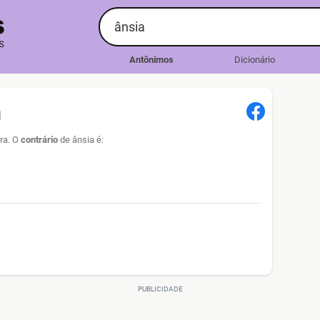
Antônimos
Dicionário
a
vra. O
contrário
de ânsia é: