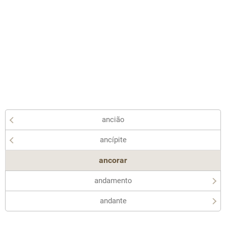
ancião
ancípite
ancorar
andamento
andante