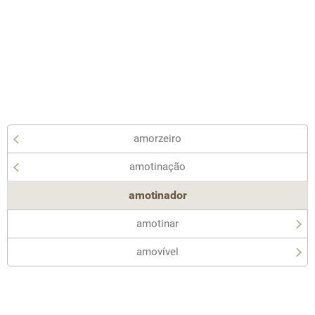
amorzeiro
amotinação
amotinador
amotinar
amovível