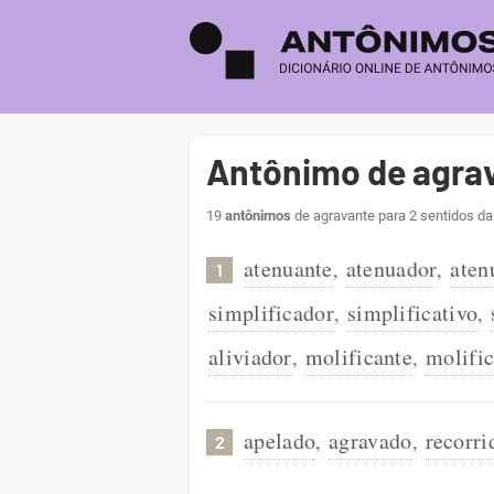
Antônimo de agra
19
antônimos
de agravante para 2 sentidos da
atenuante
atenuador
aten
,
,
1
simplificador
simplificativo
,
,
aliviador
molificante
molific
,
,
apelado
agravado
recorri
,
,
2