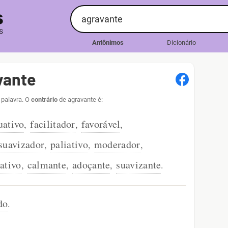
Antônimos
Dicionário
vante
 palavra. O
contrário
de agravante é:
uativo
facilitador
favorável
,
,
,
suavizador
paliativo
moderador
,
,
,
ativo
calmante
adoçante
suavizante
,
,
,
.
do
.