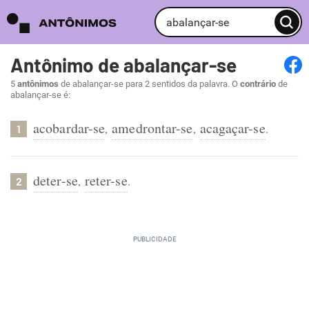
Antônimo de abalançar-se
5
antônimos
de abalançar-se para 2 sentidos da palavra. O
contrário
de
abalançar-se é:
acobardar-se
amedrontar-se
acagaçar-se
,
,
.
1
deter-se
reter-se
,
.
2